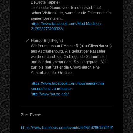
Bewegte Tapete)
Treibender Sound vom feinsten steht auf
seiner Visitenkarte, womit er die Feiermeute in
seinen Bann zieht.
https://www.facebook.com/Mad-Madison-
213933275290922/
House-R
(L8Night)
Wir freuen uns auf House-R (aka OliverHauser)
aus Aschaffenburg. Als gebürtiger Kasseler
wurde er durch die Clublegende Stammheim
und der dort vorhandene Szene geprägt. Von
zart bis hart fürt er die Crowd durch eine
Achterbahn der Gefühle.
https://www.facebook.com/houseandrythm
soundcloud.com/house-r
http://www.house-r.de/
Zum Event:
https://www.facebook.com/events/839618296157549/