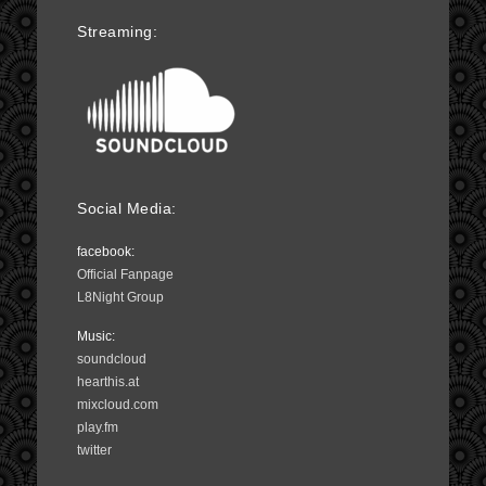
Streaming:
Social Media:
facebook:
Official Fanpage
L8Night Group
Music:
soundcloud
hearthis.at
mixcloud.com
play.fm
twitter